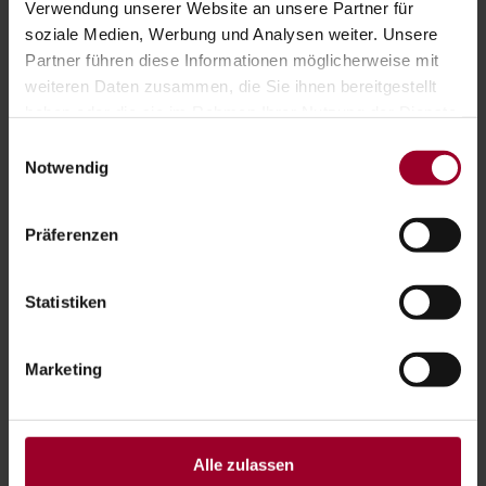
Verwendung unserer Website an unsere Partner für
soziale Medien, Werbung und Analysen weiter. Unsere
Partner führen diese Informationen möglicherweise mit
weiteren Daten zusammen, die Sie ihnen bereitgestellt
haben oder die sie im Rahmen Ihrer Nutzung der Dienste
gesammelt haben.
Einwilligungsauswahl
Impressum
-
Datenschutzerklärung
Notwendig
Präferenzen
MAG. GERHARD ENGL
Geschäftsführer
Statistiken
Tel:
+43 463 420 800
Marketing
Fax:
+43 463 42080020
E-Mail:
office@fidas-klagenfurt.at
Alle zulassen