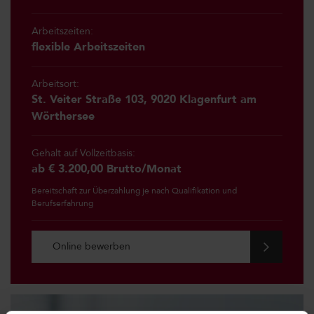
Arbeitszeiten:
flexible Arbeitszeiten
Arbeitsort:
St. Veiter Straße 103, 9020 Klagenfurt am
Wörthersee
Gehalt auf Vollzeitbasis:
ab € 3.200,00 Brutto/Monat
Bereitschaft zur Überzahlung je nach Qualifikation und
Berufserfahrung
Online bewerben